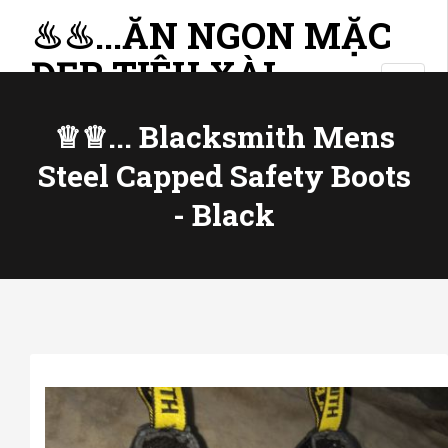
♨♨...ĂN NGON MẶC
ĐẸP TIÊU XÀI
T
THÔNG MINH
o
g
♕♕... Blacksmith Mens
g
Steel Capped Safety Boots
l
e
- Black
n
a
v
i
g
a
t
i
o
n