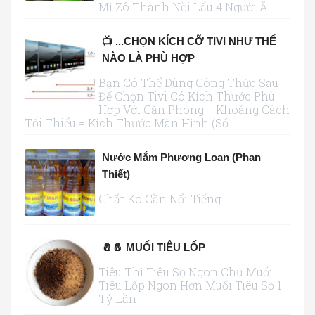
Mì Zô Thành Nồi Lẩu 4 Người Ă...
📺 ...CHỌN KÍCH CỠ TIVI NHƯ THẾ
NÀO LÀ PHÙ HỢP
Bạn Có Thể Dùng Công Thức Sau
Để Chọn Tivi Có Kích Thước Phù
Hợp Với Căn Phòng: - Khoảng Cách
Tối Thiểu = Kích Thước Màn Hình (số ...
Nước Mắm Phương Loan (Phan
Thiết)
Chất Ko Cần Nổi Tiếng
🧂🧂 MUỐI TIÊU LỐP
Tiêu Thì Tiêu Sọ Ngon Chứ Muối
Tiêu Lốp Ngon Hơn Muối Tiêu Sọ 1
Tỷ Lần