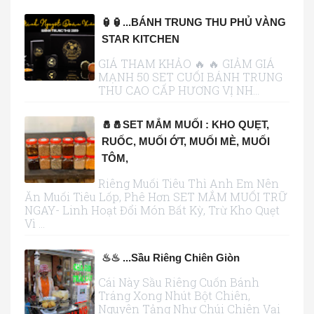
🏮🏮...BÁNH TRUNG THU PHỦ VÀNG
STAR KITCHEN
GIÁ THAM KHẢO 🔥 🔥 GIẢM GIÁ
MẠNH 50 SET CUỐI BÁNH TRUNG
THU CAO CẤP HƯƠNG VỊ NH...
🧂🧂SET MẮM MUỐI : KHO QUẸT,
RUỐC, MUỐI ỚT, MUỐI MÈ, MUỐI
TÔM,
Riêng Muối Tiêu Thì Anh Em Nên
Ăn Muối Tiêu Lốp, Phê Hơn SET MẮM MUỐI TRỮ
NGAY- Linh Hoạt Đổi Món Bất Kỳ, Trừ Kho Quẹt
Vì ...
♨♨ ...sầu Riêng Chiên Giòn
Cái Này Sầu Riêng Cuốn Bánh
Tráng Xong Nhút Bột Chiên,
Nguyên Tảng Như Chúi Chiên Vại