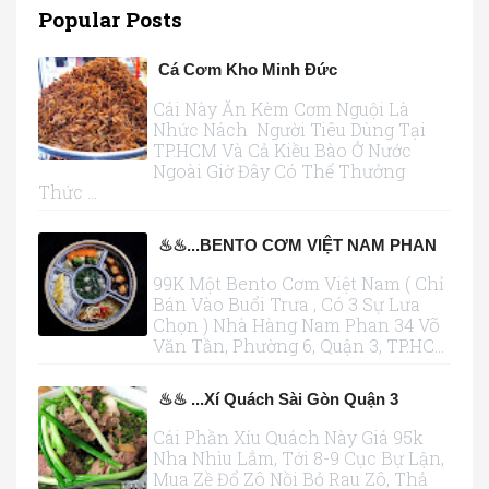
Popular Posts
Cá Cơm Kho Minh Đức
Cái Này Ăn Kèm Cơm Nguội Là
Nhức Nách Người Tiêu Dùng Tại
TP.HCM Và Cả Kiều Bào Ở Nước
Ngoài Giờ Đây Có Thể Thưởng
Thức ...
♨♨...BENTO CƠM VIỆT NAM PHAN
99K Một Bento Cơm Việt Nam ( Chỉ
Bán Vào Buổi Trưa , Có 3 Sự Lưa
Chọn ) Nhà Hàng Nam Phan 34 Võ
Văn Tần, Phường 6, Quận 3, TP.HC...
♨♨ ...xí Quách Sài Gòn Quận 3
Cái Phần Xíu Quách Này Giá 95k
Nha Nhìu Lắm, Tới 8-9 Cục Bự Lận,
Mua Zề Đổ Zô Nồi Bỏ Rau Zô, Thả