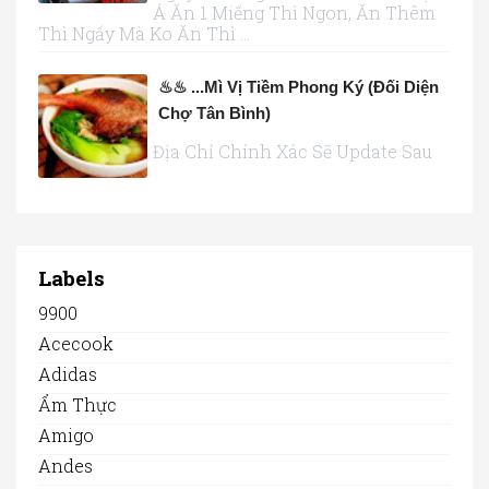
Á Ăn 1 Miếng Thì Ngon, Ăn Thêm
Thì Ngấy Mà Ko Ăn Thì ...
♨♨ ...Mì Vị Tiềm Phong Ký (đối Diện
Chợ Tân Bình)
Địa Chỉ Chính Xác Sẽ Update Sau
Labels
9900
Acecook
Adidas
Ẩm Thực
Amigo
Andes